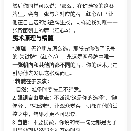
然后你同样可以说：“那么，在你选择的这叠
牌里，会有一张与之对应的牌……
红心A
！” 让
他在自己选的那叠牌里找，同样能找到唯一一
张背面朝上的牌（红心A）。
魔术原理与精髓
*
原理
：无论朋友怎么选，那张被你做了记号
的“关键牌”（红心A），永远是两叠牌中
唯一
一张朝向和其他牌都不同
的牌。你的话术只是
引导他去发现这张牌而已。
*
精髓在于表演：
1.
自然
：准备时要快且不经意。
2.
强调自由意志
：不断说“这是你的选择”、“随
便分”、“凭感觉”，让观众觉得一切都在他的掌
控之中，结果才更不可思议。
3.
自信
：不要犹豫，你说的每一句话都是为了
引导他到最终那个神奇的时刻。