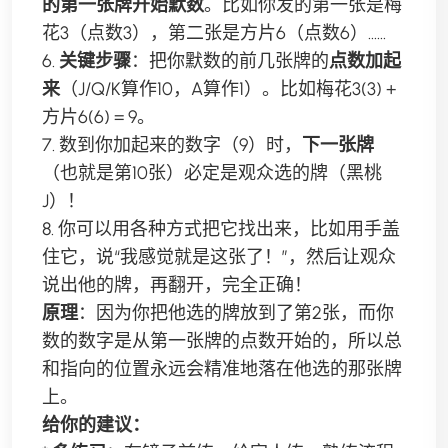
的第一张牌开始默数
。比如你发的第一张是梅
花3（点数3），第二张是方片6（点数6）……
6.
关键步骤
：把你默数的前几张牌的
点数加起
来
（J/Q/K算作10，A算作1）。比如梅花3(3) +
方片6(6) = 9。
7. 数到你加起来的数字（9）时，
下一张牌
（也就是第10张）必定是观众选的牌（黑桃
J）！
8. 你可以用各种方式把它找出来，比如用手盖
住它，说“我感觉就是这张了！”，然后让观众
说出他的牌，再翻开，完全正确！
原理
：因为你把他选的牌放到了第2张，而你
数的数字是从第一张牌的点数开始的，所以总
和指向的位置永远会精准地落在他选的那张牌
上。
给你的建议：