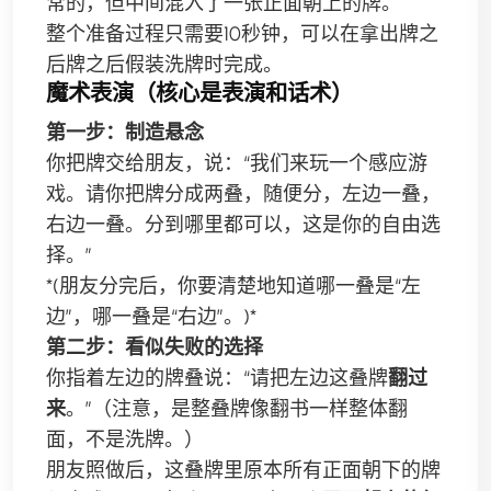
常的，但中间混入了一张正面朝上的牌。
整个准备过程只需要10秒钟，可以在拿出牌之
后牌之后假装洗牌时完成。
魔术表演（核心是表演和话术）
第一步：制造悬念
你把牌交给朋友，说：“我们来玩一个感应游
戏。请你把牌分成两叠，随便分，左边一叠，
右边一叠。分到哪里都可以，这是你的自由选
择。”
*(朋友分完后，你要清楚地知道哪一叠是“左
边”，哪一叠是“右边”。)*
第二步：看似失败的选择
你指着左边的牌叠说：“请把左边这叠牌
翻过
来
。”（注意，是整叠牌像翻书一样整体翻
面，不是洗牌。）
朋友照做后，这叠牌里原本所有正面朝下的牌