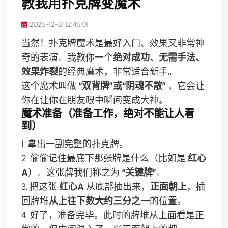
教我用扑克牌变魔术
2025-12-31 12:45:01
当然！扑克牌魔术是最好入门、效果又非常神
奇的表演。我教你一个
绝对成功、无需手法、
效果炸裂
的经典魔术，非常适合新手。
这个魔术叫做
“双背牌”或“阴魂不散”
，它会让
你在让你在朋友眼中瞬间变成大神。
魔术准备（准备工作，绝对不能让人看
到）
1. 拿出一副完整的扑克牌。
2. 偷偷记住最底下那张牌是什么（比如是
红心
A
）。这张牌我们称之为
“关键牌”
。
3. 把这张
红心A
从底部抽出来，
正面朝上
，插
回牌堆
从上往下数大约三分之一
的位置。
4. 好了，准备完毕。此时的牌堆从上面看是正