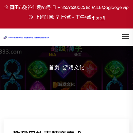
莆田市贿答仙境193号
+13659630025
MILE@aglaoge.vip
上班时间: 早上9点 - 下午4点
首页
-
游戏文化