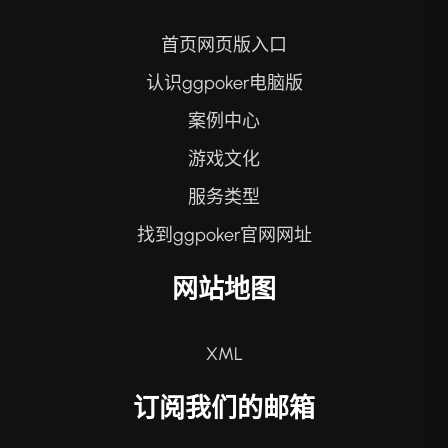
首页网页版入口
认识ggpoker电脑版
案例中心
游戏文化
服务类型
找到ggpoker官网网址
网站地图
XML
订阅我们的邮箱