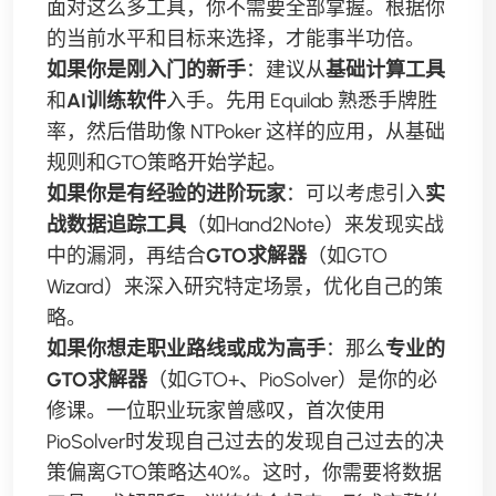
面对这么多工具，你不需要全部掌握。根据你
的当前水平和目标来选择，才能事半功倍。
如果你是刚入门的新手
：建议从
基础计算工具
和
AI训练软件
入手。先用 Equilab 熟悉手牌胜
率，然后借助像 NTPoker 这样的应用，从基础
规则和GTO策略开始学起。
如果你是有经验的进阶玩家
：可以考虑引入
实
战数据追踪工具
（如Hand2Note）来发现实战
中的漏洞，再结合
GTO求解器
（如GTO
Wizard）来深入研究特定场景，优化自己的策
略。
如果你想走职业路线或成为高手
：那么
专业的
GTO求解器
（如GTO+、PioSolver）是你的必
修课。一位职业玩家曾感叹，首次使用
PioSolver时发现自己过去的发现自己过去的决
策偏离GTO策略达40%。这时，你需要将数据