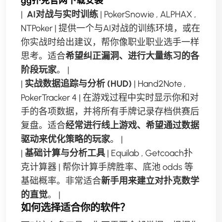
gg扑克官网下载安装
|
️ AI对战与实时训练
| PokerSnowie , ALPHAX ,
NTPoker | 提供一个与AI对战的训练环境，或在
你实战时给出建议，帮你像职业职业选手一样
思考。适合
希望纠正漏洞、进行大量练习的各
阶段玩家
。 |
|
实战数据追踪与分析 (HUD)
| Hand2Note ,
PokerTracker 4 | 在游戏过程中实时显示你和对
手的各项数据，并将所有手牌记录存档供赛后
复盘。适合
经常进行线上游戏、希望通过数据
驱动来优化策略的玩家
。 |
|
基础计算与分析工具
| Equilab , Getcoach扑
克计算器 | 帮你计算手牌胜率、底池 odds 等
基础概率。非常适合
新手用来建立对扑克数学
的直觉
。 |
如何选择适合你的软件？