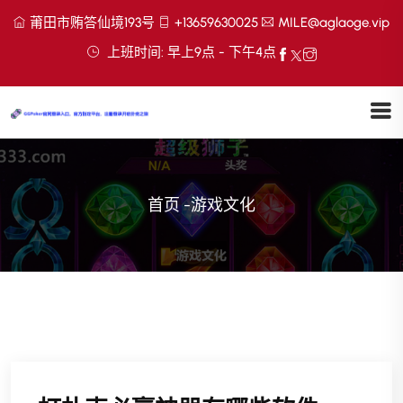
莆田市贿答仙境193号
+13659630025
MILE@aglaoge.vip
上班时间: 早上9点 - 下午4点
首页
-
游戏文化