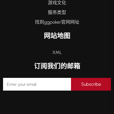
游戏文化
服务类型
找到ggpoker官网网址
网站地图
XML
订阅我们的邮箱
Subscribe