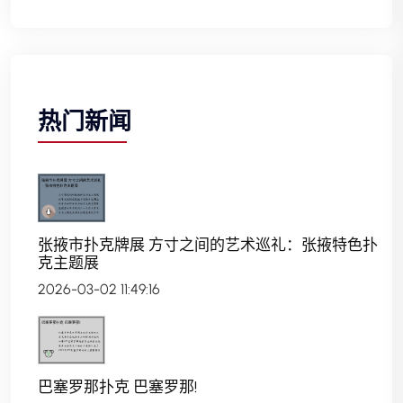
热门新闻
张掖市扑克牌展 方寸之间的艺术巡礼：张掖特色扑
克主题展
2026-03-02 11:49:16
巴塞罗那扑克 巴塞罗那!