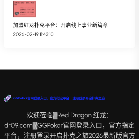
加盟红龙扑克平台：开启线上事业新篇章
2026-02-19 11:43:10
欢迎莅临▓Red Dragon 红龙：
dr09.com▓GGPoker官网登录入口，官方指定
平台，注册登录开启扑克之旅2026最新版官方