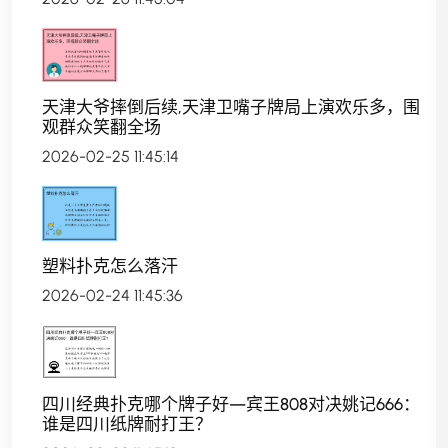
天津大爷摔倒后续,天津卫嘴子牌局上演欢乐多，围
观群众笑翻全场
2026-02-25 11:45:14
塑料扑克怎么落汗
2026-02-24 11:45:36
四川经典扑克哪个牌子好—宾王808对决姚记666：
谁是四川纸牌耐打王？