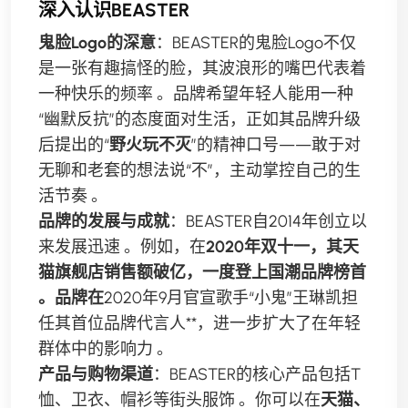
深入认识BEASTER
鬼脸Logo的深意
：BEASTER的鬼脸Logo不仅
是一张有趣搞怪的脸，其波浪形的嘴巴代表着
一种快乐的频率 。品牌希望年轻人能用一种
“幽默反抗”的态度面对生活，正如其品牌升级
后提出的“
野火玩不灭
”的精神口号——敢于对
无聊和老套的想法说“不”，主动掌控自己的生
活节奏 。
品牌的发展与成就
：BEASTER自2014年创立以
来发展迅速 。例如，在
2020年双十一，其天
猫旗舰店销售额破亿，一度登上国潮品牌榜首
。品牌在
2020年9月官宣歌手“小鬼”王琳凯担
任其首位品牌代言人**，进一步扩大了在年轻
群体中的影响力 。
产品与购物渠道
：BEASTER的核心产品包括T
恤、卫衣、帽衫等街头服饰 。你可以在
天猫、