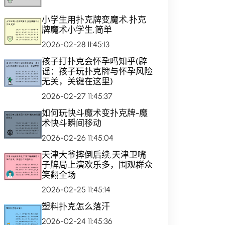
小学生用扑克牌变魔术,扑克
牌魔术小学生,简单
2026-02-28 11:45:13
孩子打扑克会怀孕吗知乎(辟
谣：孩子玩扑克牌与怀孕风险
无关，关键在这里)
2026-02-27 11:45:37
如何玩快斗魔术变扑克牌-魔
术快斗瞬间移动
2026-02-26 11:45:04
天津大爷摔倒后续,天津卫嘴
子牌局上演欢乐多，围观群众
笑翻全场
2026-02-25 11:45:14
塑料扑克怎么落汗
2026-02-24 11:45:36