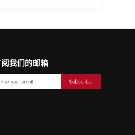
订阅我们的邮箱
Subscribe