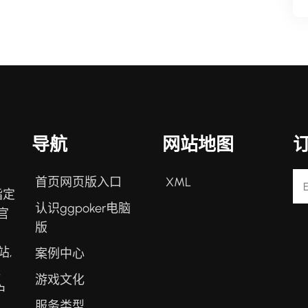
导航
网站地图
首页网页版入口
XML
指定
认识ggpoker电脑
官
版
站,
案例中心
克
游戏文化
户
服务类型