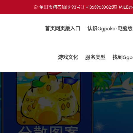
莆田市贿答仙境193号
+13659630025
MILE@a
首页网页版入口
认识ggpoker电脑版
游戏文化
服务类型
找到ggp