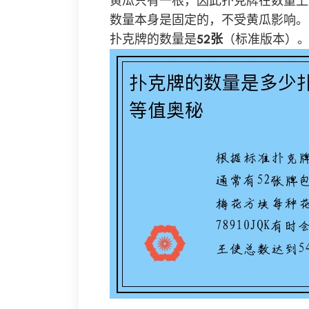
黄瓜只有一根，因此扑克牌在数量上
数量本身是固定的，不受黄瓜影响。
扑克牌的数量是
52张
（标准版本）