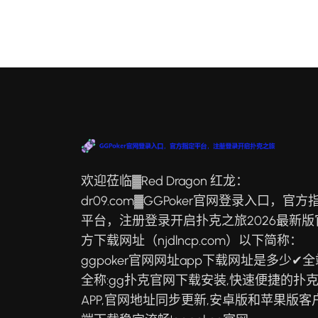
欢迎莅临▓Red Dragon 红龙：
dr09.com▓GGPoker官网登录入口，官方
平台，注册登录开启扑克之旅2026最新版
方下载网址（njdlncp.com）以下简称：
ggpoker官网网址app下载网址是多少✔全
全称:gg扑克官网下载安装,快速便捷的扑
APP,官网地址同步更新,安卓版和苹果版客