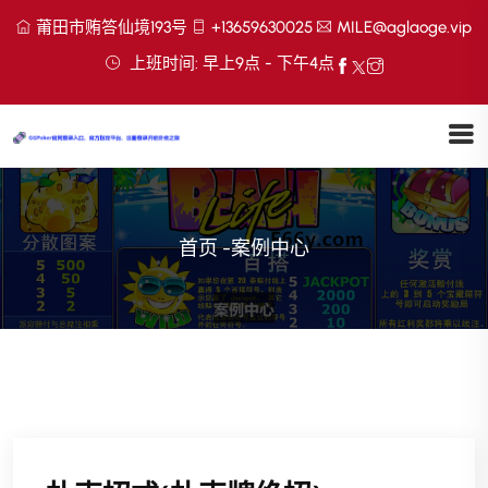
莆田市贿答仙境193号
+13659630025
MILE@aglaoge.vip
上班时间: 早上9点 - 下午4点
首页
-
案例中心