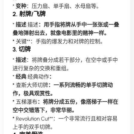
*
变种
：压力扇、单手扇、水母扇等。
2. 射牌/飞牌
*
描述
描述
：用手指将牌从手中一张张或一叠
叠地弹射出去，就像电影里的赌神一样。
*
关键**：手指的爆发力和对牌的控制。
3. 切牌
*
描述
：将牌叠分成若干部分，在空中或手中
进行复杂的交换和重组。
*
经典
经典动作
：
*
查斯大师切牌
：一系列流畅的单手切牌动
作，极具观赏性。
*
五梯瀑布
：将牌分成五份，像搭梯子一样在
空中交错落下，非常华丽。
*
Revolution Cut**：一个非常流行且相对容易
上手的双手切牌。