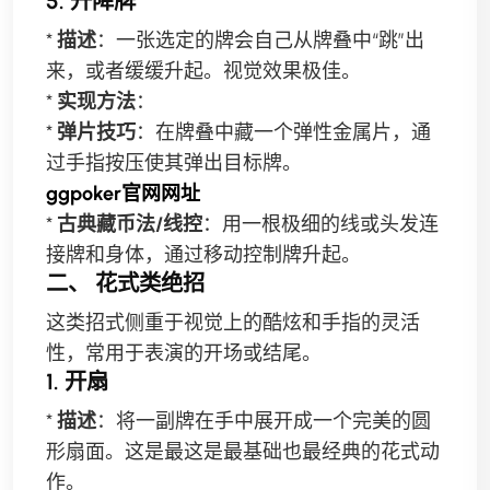
5. 升降牌
*
描述
：一张选定的牌会自己从牌叠中“跳”出
来，或者缓缓升起。视觉效果极佳。
*
实现方法
：
*
弹片技巧
：在牌叠中藏一个弹性金属片，通
过手指按压使其弹出目标牌。
ggpoker官网网址
*
古典藏币法/线控
：用一根极细的线或头发连
接牌和身体，通过移动控制牌升起。
二、 花式类绝招
这类招式侧重于视觉上的酷炫和手指的灵活
性，常用于表演的开场或结尾。
1. 开扇
*
描述
：将一副牌在手中展开成一个完美的圆
形扇面。这是最这是最基础也最经典的花式动
作。