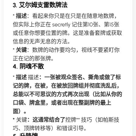
3. 艾尔姆支雷数牌法
*
描述
：看起来你只是在只是在随意地数牌，
但实际上你正在 secretly 记住第10张、第15张
或任意你想要位置的牌。这是准备套牌或获取
信息的无声无息的方法。
*
关键
：数牌的动作要均匀，视线不要紧盯你
正在记的那张牌。
4. 阴魂不散
*
描述
描述
：一张被观众签名、撕角或做了标
记的牌，在被，在被放回牌组并彻底洗乱后，
总能以不可思议的方式再次出现（比如从你的
口袋、牌盒里，或者出现在整副牌的最上
面）。
*
关键
：这通常结合了
控牌** 技巧（如帕斯技
巧、顶牌转移等）和错误引导。