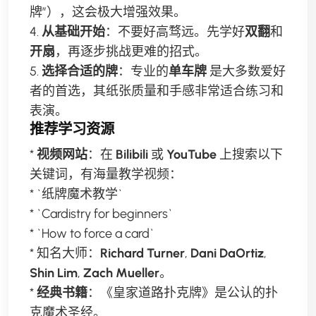
牌”），这会极大增强效果。
4.
从基础开始
：不要好高骛远。先学好
双翻
和
开扇
，再逐步挑战更难的招式。
5.
选择合适的牌
：专业的
单车牌
是大多数爱好
者的首选，其纸张质量和手感非常适合练习和
表演。
推荐学习资源
*
视频网站
：在
Bilibili
或
YouTube
上搜索以下
关键词，有海量教学视频：
* `纸牌魔术教学`
* `Cardistry for beginners`
* `How to force a card`
* 知名大师：
Richard Turner
,
Dani DaOrtiz
,
Shin Lim
,
Zach Mueller
。
*
经典书籍
：《皇家道路扑克牌》是公认的扑
克魔术圣经。