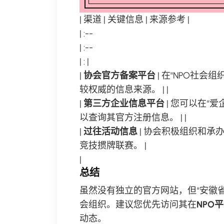
| 渠道 | 关键信息 | 来源参考 |
| :--
| :--
| : |
|
协会官方备案平台
| 在"NPO社
较权威的信息来源。 | |
|
第三方企业信息平台
| 您可以在“
以查询其官方注册信息。 | |
|
过往活动信息
| 协会积极组织和承
竞技掼牌联赛。 |
|
总结
虽然没有独立的官方网站，但“安徽
会组织。建议您优先访问其在
NPO
动态。