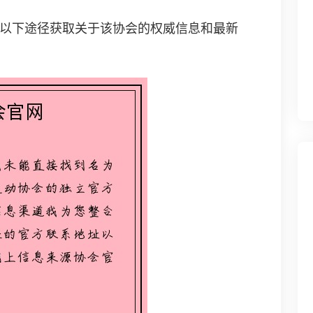
以下途径获取关于该协会的权威信息和最新