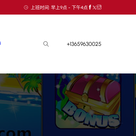
上班时间: 早上9点 - 下午4点
+13659630025