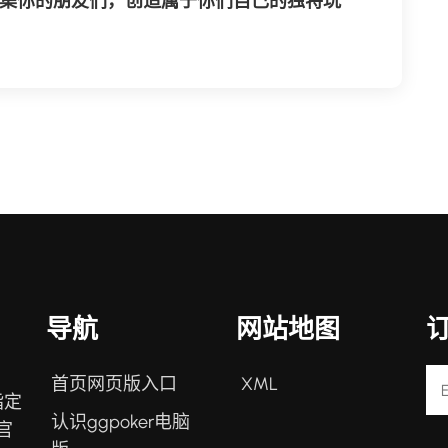
集你的朋友们，创造属于你们自己的独特玩
导航
网站地图
首页网页版入口
XML
指定
认识ggpoker电脑
官