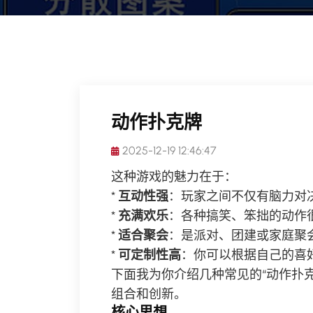
动作扑克牌
2025-12-19 12:46:47
这种游戏的魅力在于：
*
互动性强
：玩家之间不仅有脑力对
*
充满欢乐
：各种搞笑、笨拙的动作
*
适合聚会
：是派对、团建或家庭聚
*
可定制性高
：你可以根据自己的喜
下面我为你介绍几种常见的“动作扑
组合和创新。
核心思想