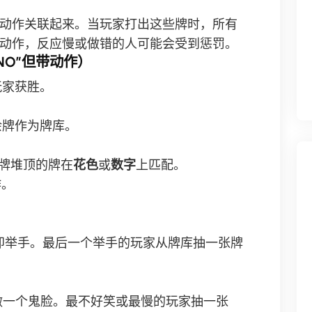
动作关联起来。当玩家打出这些牌时，所有
动作，反应慢或做错的人可能会受到惩罚。
NO”但带动作）
玩家获胜。
剩余牌作为牌库。
与牌堆顶的牌在
花色
或
数字
上匹配。
作。
即举手。最后一个举手的玩家从牌库抽一张牌
做一个鬼脸。最不好笑或最慢的玩家抽一张