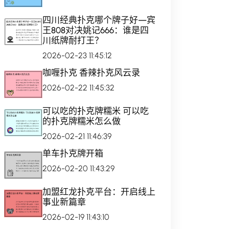
四川经典扑克哪个牌子好—宾
王808对决姚记666：谁是四
川纸牌耐打王？
2026-02-23 11:45:12
咖喱扑克 香辣扑克风云录
2026-02-22 11:45:32
可以吃的扑克牌糯米 可以吃
的扑克牌糯米怎么做
2026-02-21 11:46:39
单车扑克牌开箱
2026-02-20 11:43:29
加盟红龙扑克平台：开启线上
事业新篇章
2026-02-19 11:43:10