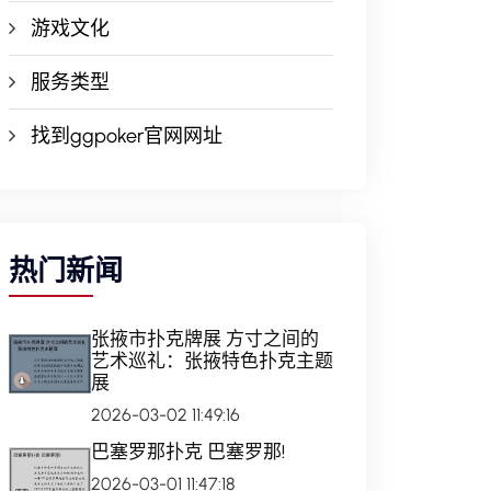
游戏文化
服务类型
找到ggpoker官网网址
热门新闻
张掖市扑克牌展 方寸之间的
艺术巡礼：张掖特色扑克主题
展
2026-03-02 11:49:16
巴塞罗那扑克 巴塞罗那!
2026-03-01 11:47:18