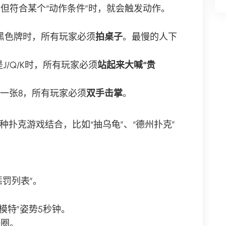
但符合某个“动作条件”时，就会触发动作。
黑色牌时，所有玩家必须
拍桌子
。最慢的人下
J/Q/K时，所有玩家必须
站起来大喊“贵
一张8，所有玩家必须
双手击掌
。
扑克游戏结合，比如“抽乌龟”、“德州扑克”
罚列表”。
模特”姿势5秒钟。
一圈。