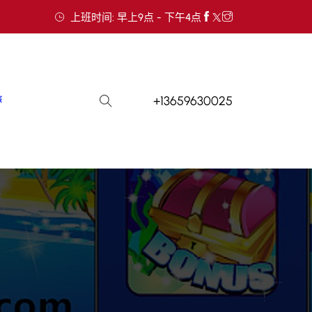
上班时间: 早上9点 - 下午4点
+13659630025