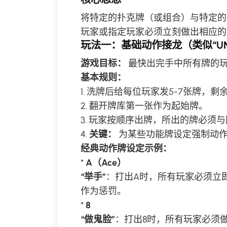
将特定的扑克牌（或组合）与特定的
玩家或指定玩家必须立刻做出相应的
玩法一：基础动作接龙（类似“U
游戏目标：
最快出完手中所有牌的
基本规则：
1. 洗牌后给每位玩家发5-7张牌，
2. 翻开牌库第一张作为起始牌。
3. 玩家按顺序出牌，所出的牌必须
4.
关键：
为某些功能牌设定强制动
经典动作牌设定示例：
*
A（Ace）
“举手”
：打出A时，所有玩家必须立
作为惩罚。
*
8
“做鬼脸”
：打出8时，所有玩家必须