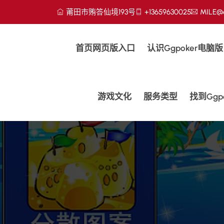
莆田市贿答仙境193号
+13659630025
MILE@a
首页网页版入口
认识ggpoker电脑版
游戏文化
服务类型
找到ggp