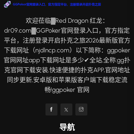
欢迎莅临▓Red Dragon 红龙：
dr09.com▓GGPoker官网登录入口，官方指定
平台，注册登录开启扑克之旅2026最新版官方
下载网址（njdlncp.com）以下简称：ggpoker
官网网址app下载网址是多少✔全站,全称:gg扑
克官网下载安装,快速便捷的扑克APP,官网地址
同步更新,安卓版和苹果版客户端下载稳定流
畅!ggpoker 官网
导航