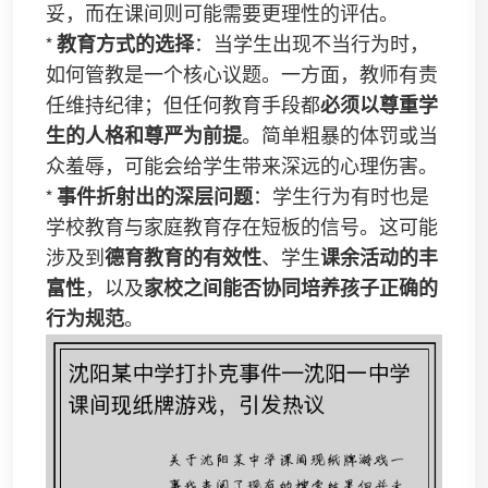
妥，而在课间则可能需要更理性的评估。
*
教育方式的选择
：当学生出现不当行为时，
如何管教是一个核心议题。一方面，教师有责
任维持纪律；但任何教育手段都
必须以尊重学
生的人格和尊严为前提
。简单粗暴的体罚或当
众羞辱，可能会给学生带来深远的心理伤害。
*
事件折射出的深层问题
：学生行为有时也是
学校教育与家庭教育存在短板的信号。这可能
涉及到
德育教育的有效性
、学生
课余活动的丰
富性
，以及
家校之间能否协同培养孩子正确的
行为规范
。