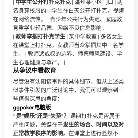
|
中学生公开打扑克扑克
| 温州某小区门口 | 两
名身穿校服的中学生在白天公开打扑克，视频
在网络流传。 | 青少年公共行为失范、家庭教
育重学业轻品德、网络不良信息影响。 |
|
教师掌掴打扑克学生
| 某中学教室 | 多名女生
在课堂上打扑克，女教师当众掌掴其中一名学
生。 | 教师惩戒权的边界、师德师风建设、学
生心理健康与尊严。 |
从争议中看教育
尽管没有沈阳该事件的具体细节，但从上述类
似事件引发的广泛讨论中，我们可以观察到一
些值得深思的角度：
ggpoker电脑版
*
是“娱乐”还是“失范”？
课间打扑克是否属于
严重问题，关键在于
发生的场合、时间以及对
正常教学秩序的影响
。在课堂上进行显然不