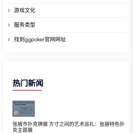
游戏文化
服务类型
找到ggpoker官网网址
热门新闻
张掖市扑克牌展 方寸之间的艺术巡礼：张掖特色扑
克主题展