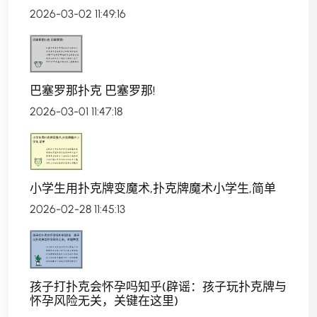
2026-03-02 11:49:16
巴塞罗那扑克 巴塞罗那!
2026-03-01 11:47:18
小学生用扑克牌变魔术,扑克牌魔术小学生,简单
2026-02-28 11:45:13
孩子打扑克会怀孕吗知乎(辟谣：孩子玩扑克牌与
怀孕风险无关，关键在这里)