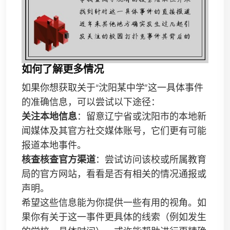
如何了解更多情况
如果你想获取关于“沈阳某中学”这一具体事件
的准确信息，可以尝试以下途径：
关注本地信息
：留意辽宁省或沈阳市的本地新
闻媒体及其官方社交媒体账号，它们更有可能
报道本地事件。
核查核查官方渠道
：尝试访问该校或所属教育
局的官方网站，看看是否有相关的情况通报或
声明。
希望这些信息能为你提供一些有用的视角。如
果你有关于这一事件更具体的线索（例如发生