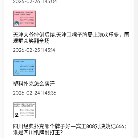
2026-02-26 11:45:04
天津大爷摔倒后续,天津卫嘴子牌局上演欢乐多，围
观群众笑翻全场
2026-02-25 11:45:14
塑料扑克怎么落汗
2026-02-24 11:45:36
四川经典扑克哪个牌子好—宾王808对决姚记666：
谁是四川纸牌耐打王？