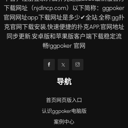
下载网址（njdlncp.com）以下简称：ggpoker
官网网址app下载网址是多少✔全站,全称:gg扑
克官网下载安装,快速便捷的扑克APP,官网地址
同步更新,安卓版和苹果版客户端下载稳定流
畅!ggpoker 官网
导航
首页网页版入口
认识ggpoker电脑版
案例中心