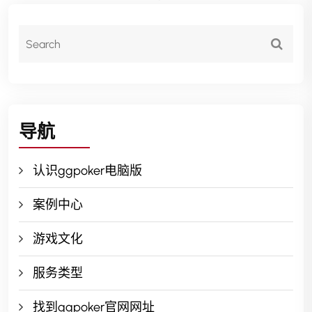
导航
认识ggpoker电脑版
案例中心
游戏文化
服务类型
找到ggpoker官网网址