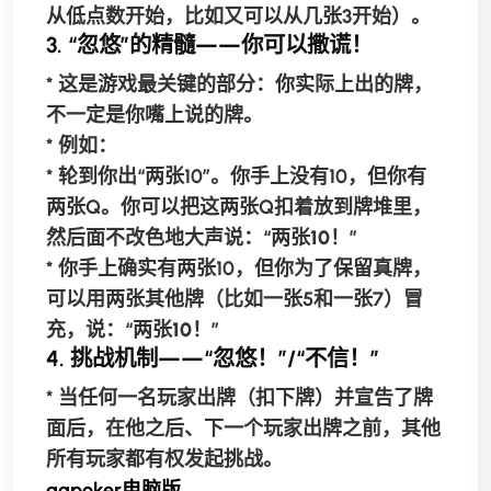
从低点数开始，比如又可以从几张3开始）。
3. “忽悠”的精髓——你可以撒谎！
* 这是游戏最关键的部分：
你实际上出的牌，
不一定是你嘴上说的牌。
*
例如：
* 轮到你出“两张10”。你手上没有10，但你有
两张Q。你可以把这两张Q扣着放到牌堆里，
然后面不改色地大声说：“
两张10！
”
* 你手上确实有两张10，但你为了保留真牌，
可以用两张其他牌（比如一张5和一张7）冒
充，说：“
两张10！
”
4. 挑战机制——“忽悠！”/“不信！”
* 当任何一名玩家出牌（扣下牌）并宣告了牌
面后，
在他之后、下一个玩家出牌之前
，其他
所有玩家都有权发起挑战。
ggpoker电脑版