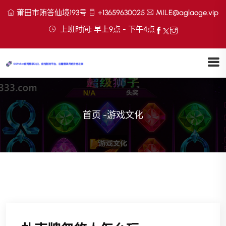
莆田市贿答仙境193号
+13659630025
MILE@aglaoge.vip
上班时间: 早上9点 - 下午4点
首页
-
游戏文化