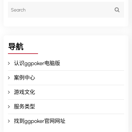
导航
认识ggpoker电脑版
案例中心
游戏文化
服务类型
找到ggpoker官网网址