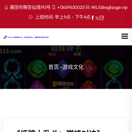
莆田市贿答仙境193号
+13659630025
MILE@aglaoge.vip
上班时间: 早上9点 - 下午4点
首页
-
游戏文化