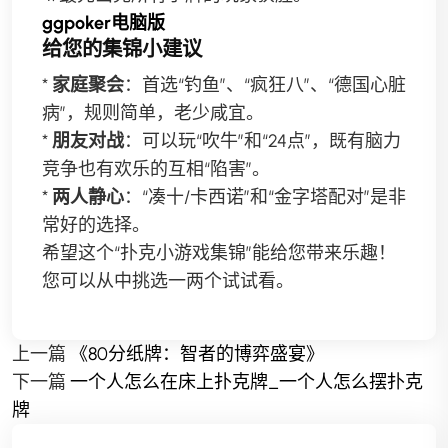
ggpoker电脑版
给您的集锦小建议
*
家庭聚会
：首选“钓鱼”、“疯狂八”、“德国心脏
病”，规则简单，老少咸宜。
*
朋友对战
：可以玩“吹牛”和“24点”，既有脑力
竞争也有欢乐的互相“陷害”。
*
两人静心
：“凑十/卡西诺”和“金字塔配对”是非
常好的选择。
希望这个“扑克小游戏集锦”能给您带来乐趣！
您可以从中挑选一两个试试看。
上一篇
《80分纸牌：智者的博弈盛宴》
下一篇
一个人怎么在床上扑克牌_一个人怎么摆扑克
牌