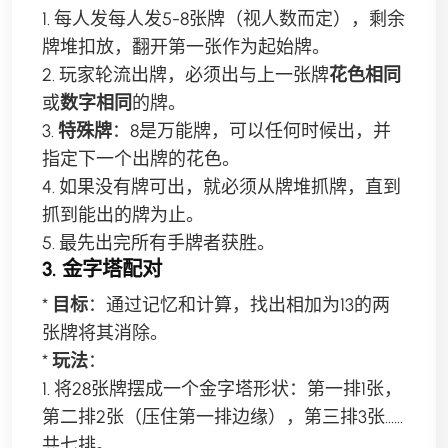
1. 每人发每人发5-8张牌（视人数而定），剩余
牌堆扣放，翻开第一张作为起始牌。
2. 玩家轮流出牌，必须出与上一张牌
花色相同
或
数字相同
的牌。
3.
特殊牌
：8是万能牌，可以任何时候出，并
指定下一个出牌的花色。
4. 如果没有牌可出，就必须从牌堆抓牌，直到
抓到能出的牌为止。
5. 最先出完所有手牌者获胜。
3. 金字塔配对
*
目标
：通过记忆和计算，找出相加为13的两
张牌将其消除。
*
玩法
：
1. 将28张牌摆成一个金字塔形状：第一排1张，
第二排2张（压住第一排边缘），第三排3张……
共七排。