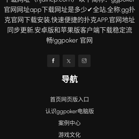
官网网址app下载网址是多少✔全站,全称:gg扑
克官网下载安装,快速便捷的扑克APP,官网地址
同步更新,安卓版和苹果版客户端下载稳定流
畅!ggpoker 官网
导航
首页网页版入口
认识ggpoker电脑版
案例中心
游戏文化