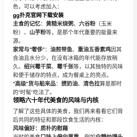
色，可以考虑加入：
gg扑克官网下载安装
主食的记忆
：
黄糙米烧粥
、
六谷粉
（玉米
粉）、
山芋粉
等，是那个年代重要的能量来
源。
家常与“奢侈”
：
油煎带鱼
、
重油五香素鸡
因其
含油且水分少，在没有冰箱的年代能存放稍
久。
绍兴霉干菜
、
霉千张
等，以其独特的风味
和便于储存的特点，成为餐桌上的亮点。
“高级”货与舶来品
：
掼奶油
、
清色拉
算是那时
的“时髦”吃法了。
领略六十年代美食的风味与内核
了解了这些具体的美食，我们再来看看它们背
后共同的特征和那段饮食生活的内核：
风味偏好：质朴的慰藉
当时的美食
口味上偏向厚重
，例如
白糖炒馒头