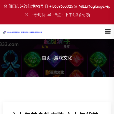
莆田市贿答仙境193号
+13659630025
MILE@aglaoge.vip
上班时间: 早上9点 - 下午4点
首页
-
游戏文化