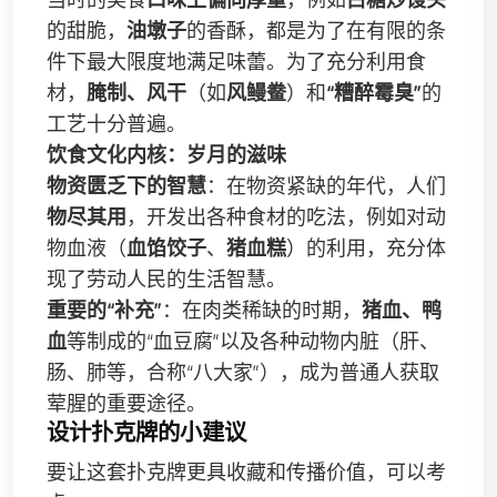
的甜脆，
油墩子
的香酥，都是为了在有限的条
件下最大限度地满足味蕾。为了充分利用食
材，
腌制、风干
（如
风鳗鲞
）和
“糟醉霉臭”
的
工艺十分普遍。
饮食文化内核：岁月的滋味
物资匮乏下的智慧
：在物资紧缺的年代，人们
物尽其用
，开发出各种食材的吃法，例如对动
物血液（
血馅饺子
、
猪血糕
）的利用，充分体
现了劳动人民的生活智慧。
重要的“补充”
：在肉类稀缺的时期，
猪血、鸭
血
等制成的“血豆腐”以及各种动物内脏（肝、
肠、肺等，合称“八大家”），成为普通人获取
荤腥的重要途径。
设计扑克牌的小建议
要让这套扑克牌更具收藏和传播价值，可以考