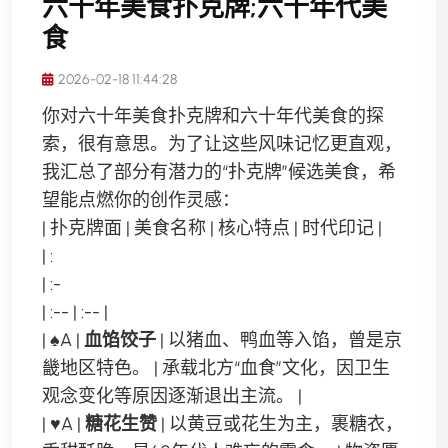
六十年美食扑克牌;六十年代美
食
2026-02-18 11:44:28
你对六十年美食扑克牌和六十年代美食的探
索，很有意思。为了让这些风味记忆更直观，
我汇总了部分有潜力的“扑克牌”候选美食，希
望能点燃你的创作灵感：
| 扑克牌面 | 美食名称 | 核心特点 | 时代印记 |
| :
| :-
| :-- | :-- |
| ♠A |
血馅饺子
| 以猪血、鸭血等入馅，曾是京
畿地区特色。 | 承载北方“血食”文化，因卫生
观念变化等原因逐渐退出主流。 |
| ♥A |
糖花生赞
| 以黄豆或花生为主，裹糖衣，