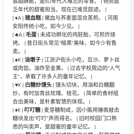
香甜酥脆，是60年代人难忘的零食。 | 物资匮
乏年代的甜蜜担当，现在已难觅踪迹。 |
| ♦A |
猪血糕
| 猪血与荞麦面混合蒸煎。 | 河南
安阳传统小吃，如今少见。 |
| ♣A |
毛蛋
| 未成功孵化的鸡胚胎，可煎炸烧
烤。 | 昔日街头常见“暗黑”美味，如今少有售
卖。 |
| ♠K |
油墩子
| 江浙沪街头小吃，豆沙、萝卜丝
或肉馅，油炸至金黄。 | 过去学校周边的“人气
王”，承载了许多人的童年记忆。 |
| ♥K |
白糖炒馒头
| 馒头切块，用油和白糖翻
炒，有时加青丝玫瑰、桂花。 | 简单的食材组
合出美味，是朴素智慧的体现。 |
| ♦K |
叮叮糖
| 麦芽糖制成，因小贩用锤凿敲击
糖块发出“叮叮”声而得名。 | 旧时校园门口熟
悉的叫卖声，是甜蜜的童年记忆。 |