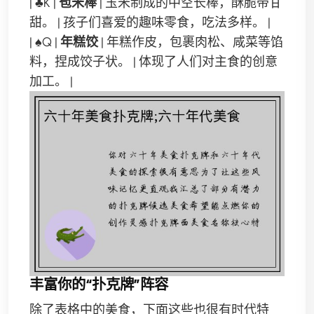
| ♣K |
苞米棒
| 玉米制成的中空长棒，酥脆带甘
甜。 | 孩子们喜爱的趣味零食，吃法多样。 |
| ♠Q |
年糕饺
| 年糕作皮，包裹肉松、咸菜等馅
料，捏成饺子状。 | 体现了人们对主食的创意
加工。 |
丰富你的“扑克牌”阵容
除了表格中的美食，下面这些也很有时代特