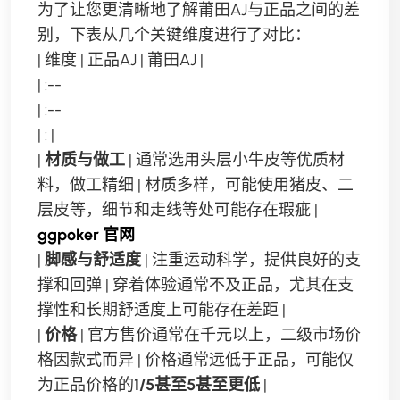
为了让您更清晰地了解莆田AJ与正品之间的差
别，下表从几个关键维度进行了对比：
| 维度 | 正品AJ | 莆田AJ |
| :--
| :--
| : |
|
材质与做工
| 通常选用头层小牛皮等优质材
料，做工精细 | 材质多样，可能使用猪皮、二
层皮等，细节和走线等处可能存在瑕疵 |
ggpoker 官网
|
脚感与舒适度
| 注重运动科学，提供良好的支
撑和回弹 | 穿着体验通常不及正品，尤其在支
撑性和长期舒适度上可能存在差距 |
|
价格
| 官方售价通常在千元以上，二级市场价
格因款式而异 | 价格通常远低于正品，可能仅
为正品价格的
1/5甚至5甚至更低
|