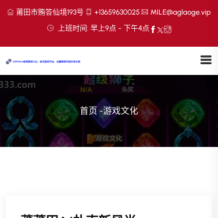
莆田市贿答仙境193号
+13659630025
MILE@aglaoge.vip
上班时间: 早上9点 - 下午4点
首页
-
游戏文化