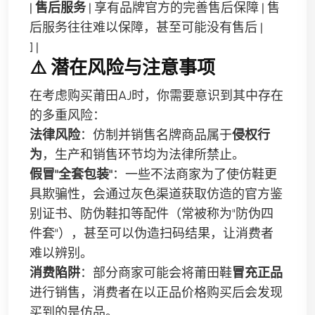
|
售后服务
| 享有品牌官方的完善售后保障 | 售
后服务往往难以保障，甚至可能没有售后 |
] |
⚠️ 潜在风险与注意事项
在考虑购买莆田AJ时，你需要意识到其中存在
的多重风险：
法律风险
：仿制并销售名牌商品属于
侵权行
为
，生产和销售环节均为法律所禁止。
假冒"全套包装"
：一些不法商家为了使仿鞋更
具欺骗性，会通过灰色渠道获取仿造的官方鉴
别证书、防伪鞋扣等配件（常被称为"防伪四
件套"），甚至可以伪造扫码结果，让消费者
难以辨别。
消费陷阱
：部分商家可能会将莆田鞋
冒充正品
进行销售，消费者在以正品价格购买后会发现
买到的是仿品。